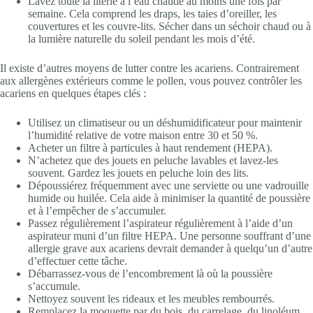
Lavez toute la literie à l’eau chaude au moins une fois par
semaine. Cela comprend les draps, les taies d’oreiller, les
couvertures et les couvre-lits. Sécher dans un séchoir chaud ou à
la lumière naturelle du soleil pendant les mois d’été.
Il existe d’autres moyens de lutter contre les acariens. Contrairement
aux allergènes extérieurs comme le pollen, vous pouvez contrôler les
acariens en quelques étapes clés :
Utilisez un climatiseur ou un déshumidificateur pour maintenir
l’humidité relative de votre maison entre 30 et 50 %.
Acheter un filtre à particules à haut rendement (HEPA).
N’achetez que des jouets en peluche lavables et lavez-les
souvent. Gardez les jouets en peluche loin des lits.
Dépoussiérez fréquemment avec une serviette ou une vadrouille
humide ou huilée. Cela aide à minimiser la quantité de poussière
et à l’empêcher de s’accumuler.
Passez régulièrement l’aspirateur régulièrement à l’aide d’un
aspirateur muni d’un filtre HEPA. Une personne souffrant d’une
allergie grave aux acariens devrait demander à quelqu’un d’autre
d’effectuer cette tâche.
Débarrassez-vous de l’encombrement là où la poussière
s’accumule.
Nettoyez souvent les rideaux et les meubles rembourrés.
Remplacez la moquette par du bois, du carrelage, du linoléum