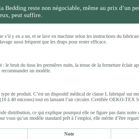
ia Bedding reste non négociable, même au prix d’un peu 
eux, peut suffire.
 s’il y en a un, et se lave en machine selon les instructions du fabricant,
lavage aussi fréquent que les draps pour rester efficace.
le bruit du tissu les premières nuits, la tenue de la fermeture éclair aprè
 de recommander un modèle.
type de produit. C’est un dispositif médical de classe I, fabriqué sur m
s (10 à 40 microns) tout en laissant l’air circuler. Certifiée OEKO-TEX 
nde distribution, ce qui explique pourquoi elle ne figure pas dans notre 
our vous qu’un modèle standard prêt à l’emploi, elle mérite d’être regard
Note