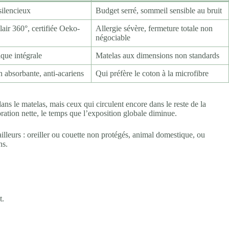
silencieux
Budget serré, sommeil sensible au bruit
air 360°, certifiée Oeko-
Allergie sévère, fermeture totale non
négociable
que intégrale
Matelas aux dimensions non standards
 absorbante, anti-acariens
Qui préfère le coton à la microfibre
ans le matelas, mais ceux qui circulent encore dans le reste de la
ration nette, le temps que l’exposition globale diminue.
lleurs : oreiller ou couette non protégés, animal domestique, ou
ns.
t.