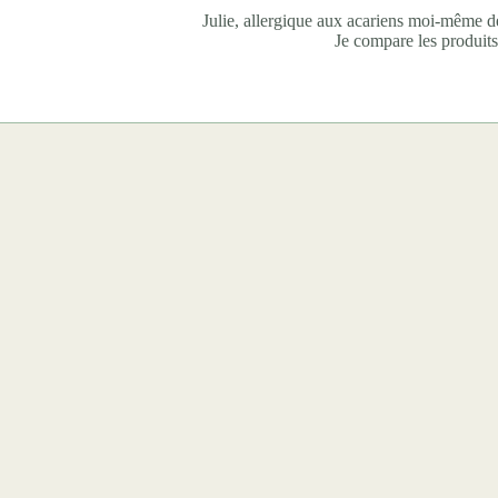
Julie, allergique aux acariens moi-même de
Je compare les produits