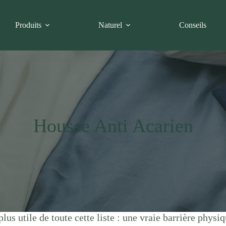
Produits
Naturel
Conseils
Housse Anti Acarien
lus utile de toute cette liste : une vraie barrière physi