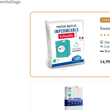
emballage.
COUP
Swee
★★
🤫 Sile
🧼 Lav
🛏️ Bon
14,99