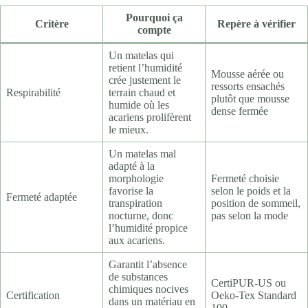
Pourquoi ça
Critère
Repère à vérifier
compte
Un matelas qui
retient l’humidité
Mousse aérée ou
crée justement le
ressorts ensachés
Respirabilité
terrain chaud et
plutôt que mousse
humide où les
dense fermée
acariens prolifèrent
le mieux.
Un matelas mal
adapté à la
morphologie
Fermeté choisie
favorise la
selon le poids et la
Fermeté adaptée
transpiration
position de sommeil,
nocturne, donc
pas selon la mode
l’humidité propice
aux acariens.
Garantit l’absence
de substances
CertiPUR-US ou
chimiques nocives
Certification
Oeko-Tex Standard
dans un matériau en
100