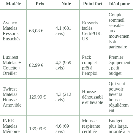
Modèle
Prix
Note
Point fort
Idéal pour
Couple,
sommeil
Avenco
Ressorts
sensible
Matelas
4,1 (681
isolés,
68,08 €
aux
Ressorts
avis)
CertiPUR-
mouvemen
Ensachés
US
ts du
partenaire
Luxirest
Pack
Premier
Matelas +
4,2 (959
complet
équipement
82,99 €
Couette +
avis)
prêt à
, petit
Oreiller
l’emploi
budget
Qui veut
Twirest
pouvoir
Housse
Matelas
4,3 (212
laver la
129,99 €
déhoussabl
Housse
avis)
housse
e et lavable
Amovible
régulièrem
ent
INRE
Mousse
Budget
Matelas
4,6 (69
respirante
plus large,
139,99 €
Mémoire
avis)
certifiée
priorité à la