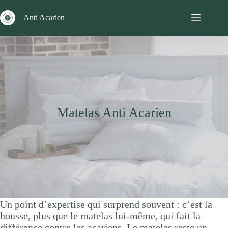
Passer
au
Anti Acarien
contenu
Matelas Anti Acarien
Un point d’expertise qui surprend souvent : c’est la
housse, plus que le matelas lui-même, qui fait la
différence contre les acariens. Le matelas reste un