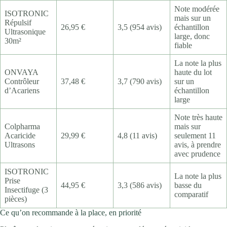
Note modérée
ISOTRONIC
mais sur un
Répulsif
26,95 €
3,5 (954 avis)
échantillon
Ultrasonique
large, donc
30m²
fiable
La note la plus
ONVAYA
haute du lot
Contrôleur
37,48 €
3,7 (790 avis)
sur un
d’Acariens
échantillon
large
Note très haute
Colpharma
mais sur
Acaricide
29,99 €
4,8 (11 avis)
seulement 11
Ultrasons
avis, à prendre
avec prudence
ISOTRONIC
La note la plus
Prise
44,95 €
3,3 (586 avis)
basse du
Insectifuge (3
comparatif
pièces)
Ce qu’on recommande à la place, en priorité