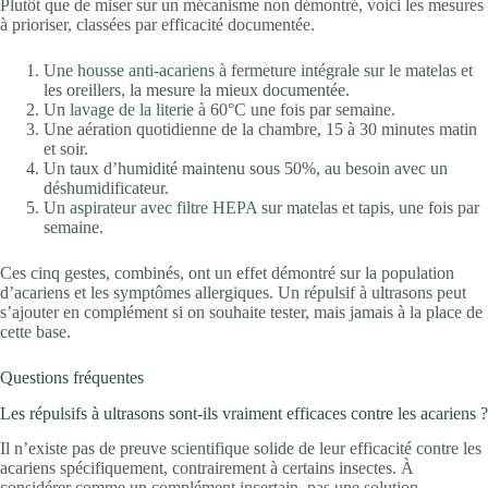
Plutôt que de miser sur un mécanisme non démontré, voici les mesures
à prioriser, classées par efficacité documentée.
Une
housse anti-acariens
à fermeture intégrale sur le matelas et
les oreillers, la mesure la mieux documentée.
Un
lavage de la literie
à 60°C une fois par semaine.
Une aération quotidienne de la chambre, 15 à 30 minutes matin
et soir.
Un taux d’humidité maintenu sous 50%, au besoin avec un
déshumidificateur.
Un
aspirateur avec filtre HEPA
sur matelas et tapis, une fois par
semaine.
Ces cinq gestes, combinés, ont un effet démontré sur la population
d’acariens et les symptômes allergiques. Un répulsif à ultrasons peut
s’ajouter en complément si on souhaite tester, mais jamais à la place de
cette base.
Questions fréquentes
Les répulsifs à ultrasons sont-ils vraiment efficaces contre les acariens ?
Il n’existe pas de preuve scientifique solide de leur efficacité contre les
acariens spécifiquement, contrairement à certains insectes. À
considérer comme un complément incertain, pas une solution