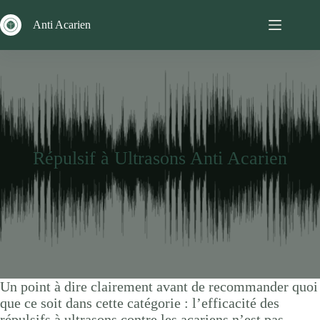
Passer
au
Anti Acarien
contenu
Répulsif à Ultrasons Anti Acarien
Un point à dire clairement avant de recommander quoi
que ce soit dans cette catégorie : l’efficacité des
répulsifs à ultrasons contre les acariens n’est pas