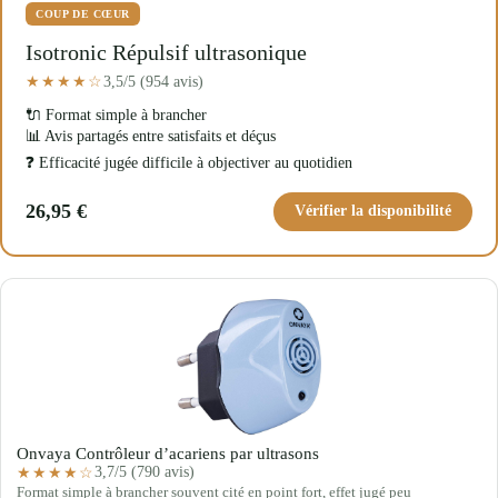
COUP DE CŒUR
Isotronic Répulsif ultrasonique
3,5/5 (954 avis)
★★★★☆
🔌 Format simple à brancher
📊 Avis partagés entre satisfaits et déçus
❓ Efficacité jugée difficile à objectiver au quotidien
26,95 €
Vérifier la disponibilité
Onvaya Contrôleur d’acariens par ultrasons
3,7/5 (790 avis)
★★★★☆
Format simple à brancher souvent cité en point fort, effet jugé peu