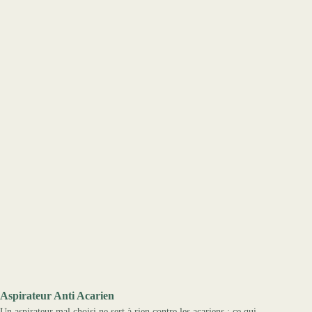
Aspirateur Anti Acarien
Un aspirateur mal choisi ne sert à rien contre les acariens : ce qui