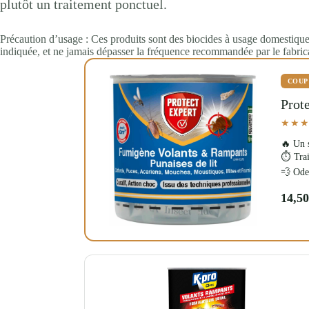
plutôt un traitement ponctuel.
Précaution d’usage : Ces produits sont des biocides à usage domestique.
indiquée, et ne jamais dépasser la fréquence recommandée par le fabric
COUP
Prot
★★
🔥 Un s
⏱️ Trai
💨 Odeu
14,50