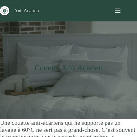
Passer
au
Anti Acarien
contenu
Couette Anti Acarien
Une couette anti-acariens qui ne supporte pas un
lavage à 60°C ne sert pas à grand-chose. C’est souvent
le premier point que je regarde avant même le