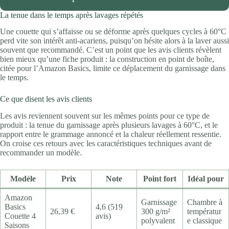
La tenue dans le temps après lavages répétés
Une couette qui s’affaisse ou se déforme après quelques cycles à 60°C
perd vite son intérêt anti-acariens, puisqu’on hésite alors à la laver aussi
souvent que recommandé. C’est un point que les avis clients révèlent
bien mieux qu’une fiche produit : la construction en point de boîte,
citée pour l’Amazon Basics, limite ce déplacement du garnissage dans
le temps.
Ce que disent les avis clients
Les avis reviennent souvent sur les mêmes points pour ce type de
produit : la tenue du garnissage après plusieurs lavages à 60°C, et le
rapport entre le grammage annoncé et la chaleur réellement ressentie.
On croise ces retours avec les caractéristiques techniques avant de
recommander un modèle.
Modèle
Prix
Note
Point fort
Idéal pour
Amazon
Garnissage
Chambre à
Basics
4,6 (519
26,39 €
300 g/m²
températur
Couette 4
avis)
polyvalent
e classique
Saisons