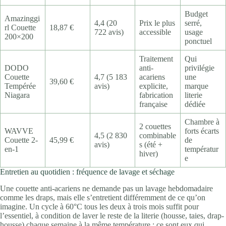
Budget
Amazinggi
4,4 (20
Prix le plus
serré,
rl Couette
18,87 €
722 avis)
accessible
usage
200×200
ponctuel
Traitement
Qui
DODO
anti-
privilégie
Couette
4,7 (5 183
acariens
une
39,60 €
Tempérée
avis)
explicite,
marque
Niagara
fabrication
literie
française
dédiée
Chambre à
2 couettes
WAVVE
forts écarts
4,5 (2 830
combinable
Couette 2-
45,99 €
de
avis)
s (été +
en-1
températur
hiver)
e
Entretien au quotidien : fréquence de lavage et séchage
Une couette anti-acariens ne demande pas un lavage hebdomadaire
comme les draps, mais elle s’entretient différemment de ce qu’on
imagine. Un cycle à 60°C tous les deux à trois mois suffit pour
l’essentiel, à condition de laver le reste de la literie (housse, taies, drap-
housse) chaque semaine à la même température : ce sont eux qui